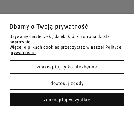
Dbamy o Twoją prywatność
Używamy ciasteczek , dzięki którym strona działa
Sklep internetowy ART&DOLL | ul. Toruńska 65A, 87-103
poprawnie.
Mała Nieszawka |
kontakt@artndoll.pl
|
732 777 317
| NIP:
Więcej o plikach cookies przeczytasz w naszej Polityce
8792668449 | REGON: 341319980
prywatności.
zaakceptuj tylko niezbędne
pokaż pełną wersję strony
dostosuj zgody
Sklep internetowy Shoper.pl
zaakceptuj wszystkie