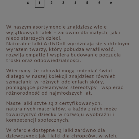
«
»
1
2
3
4
5
6
W naszym asortymencie znajdziesz wiele
wyjątkowych lalek – zarówno dla małych, jak i
nieco starszych dzieci.
Naturalne lalki Art&Doll wyróżniają się subtelnym
wyrazem twarzy, który pobudza wrażliwość,
rozwija empatię i wspiera budowanie poczucia
troski oraz odpowiedzialności.
Wierzymy, że zabawki mogą zmieniać świat –
dlatego w naszej kolekcji znajdziesz również
szmacianki w różnych odcieniach skóry,
pomagające przełamywać stereotypy i wspierać
różnorodność od najmłodszych lat.
Nasze lalki szyte są z certyfikowanych,
naturalnych materiałów, a każda z nich może
towarzyszyć dziecku w rozwoju wyobraźni i
kompetencji społecznych.
W ofercie dostępne są lalki zarówno dla
dziewczynek jak i lalki dla chłopców, w wielu