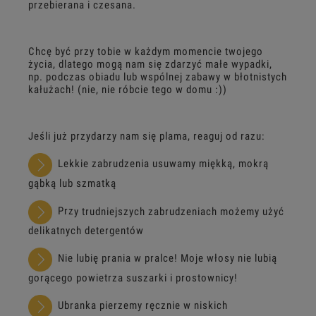
przebierana i czesana.
Chcę być przy tobie w każdym momencie twojego
życia, dlatego mogą nam się zdarzyć małe wypadki,
np. p
odcza
s
obiadu lub wspólnej zabawy w błotnistych
kałużach! (nie, nie róbcie tego w domu :))
J
e
śli już przydarzy nam się plama, reaguj od razu:
Lekkie zabrudzenia usuwamy miękką, mokrą
gąbką
lub s
z
m
atką
Prz
y
trudniejszych zabrudzeniach możemy użyć
delikatnych detergentów
Nie lubię prania w pralce! Moje włosy nie lubią
gorącego powietrza suszarki i prostownicy!
Ubranka pierzemy ręcznie w niskich