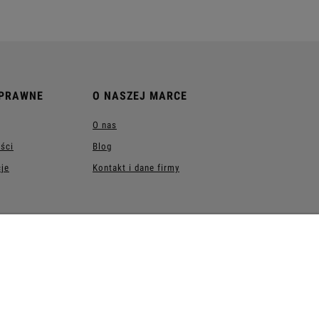
 PRAWNE
O NASZEJ MARCE
O nas
ości
Blog
cje
Kontakt i dane firmy
| NIP: 8792668449 | REGON: 341319980