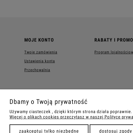
MOJE KONTO
RABATY I PROM
Twoje zamówienia
Program lojalnościo
Ustawienia konta
Przechowalnia
Dbamy o Twoją prywatność
Używamy ciasteczek , dzięki którym strona działa poprawnie.
Więcej o plikach cookies przeczytasz w naszej Polityce pryw
Sklep internetowy ART&DOLL | ul. Toru
zaakceptuj tylko niezbędne
dostosuj zgody