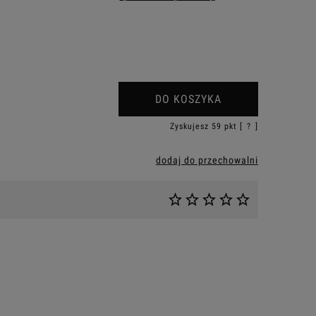
iera ewentualnych kosztów
DO KOSZYKA
Zyskujesz
59
pkt [
?
]
dodaj do przechowalni