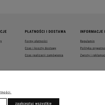
OCJE
PŁATNOŚCI I DOSTAWA
INFORMACJE
wy
Formy płatności
Regulamin
Czas i koszty dostawy
Polityka prywatn
Czas realizacji zamówienia
Zwroty i reklama
atności.
ńska 65A, 87-103 Mała Nieszawka |
kontakt@artndoll.pl
|
732 777 317
zaakceptuj wszystkie