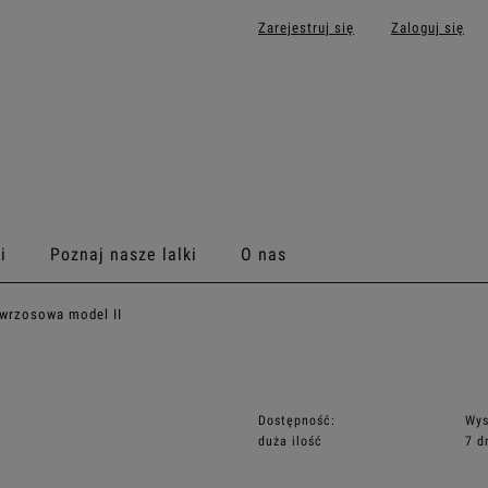
Zarejestruj się
Zaloguj się
i
Poznaj nasze lalki
O nas
 wrzosowa model II
Dostępność:
Wys
duża ilość
7 d