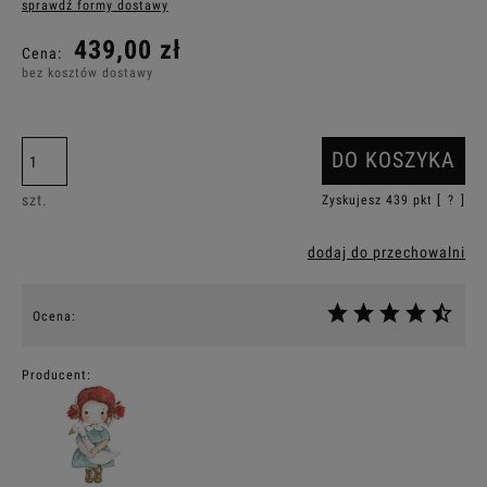
sprawdź formy dostawy
Cena nie zawiera ewentualnych kosztów płatności
439,00 zł
Cena:
bez kosztów dostawy
DO KOSZYKA
szt.
Zyskujesz
439
pkt [
?
]
dodaj do przechowalni
Ocena:
Producent: