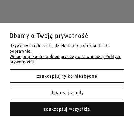
Dbamy o Twoją prywatność
Sklep internetowy ART&DOLL | ul. Toruńska 65A, 87-103
Używamy ciasteczek , dzięki którym strona działa
poprawnie.
Mała Nieszawka |
kontakt@artndoll.pl
|
732 777 317
| NIP:
Więcej o plikach cookies przeczytasz w naszej Polityce
8792668449 | REGON: 341319980
prywatności.
zaakceptuj tylko niezbędne
pokaż pełną wersję strony
dostosuj zgody
Sklep internetowy Shoper.pl
zaakceptuj wszystkie