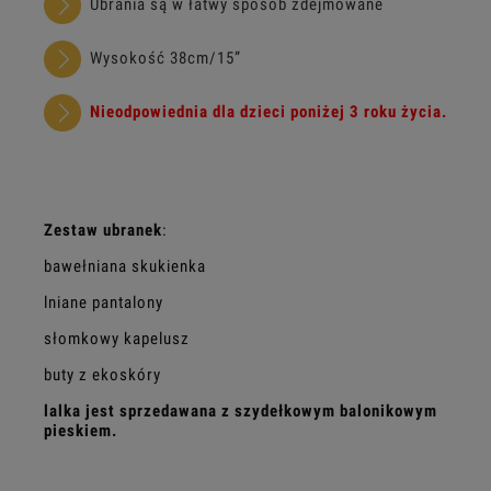
Ubrania są w łatwy sposób zdejmowane
Wysokość 38cm/15”
Nieodpowiednia dla dzieci poniżej 3 roku życia.
Zestaw ubranek
:
bawełniana skukienka
lniane pantalony
słomkowy kapelusz
buty z ekoskóry
lalka jest sprzedawana z szydełkowym balonikowym
pieskiem.