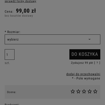
sprawdź formy dostawy
Cena nie zawiera ewentualnych kosztów płatności
99,00 zł
Cena:
bez kosztów dostawy
*
Rozmiar:
DO KOSZYKA
szt.
Zyskujesz
99
pkt [
?
]
dodaj do przechowalni
*
- Pole wymagane
Ocena:
Producent: